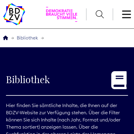
English
Bibliothek
Der BDZV
Veranstaltungen
Bibliothek
Service
THEMEN
Hier finden Sie sämtliche Inhalte, die Ihnen auf der
BDZV-Website zur Verfügung stehen. Über die Filter
Digitales
können Sie sich Inhalte (nach Jahr, Format und/oder
Thema sortiert) anzeigen lassen. Über die
Kommunikation
Suchfunktion in der oberen Leiste der Homepage