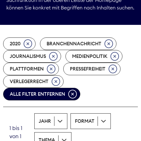
können Sie konkret mit Begriffen nach Inhalten suchen.
Marktdaten
Medienpolitik
2020
BRANCHENNACHRICHT
Nachhaltigkeit
JOURNALISMUS
MEDIENPOLITIK
Nachwuchs
PLATTFORMEN
PRESSEFREIHEIT
Nova Award
VERLEGERRECHT
Pressefreiheit
ALLE FILTER ENTFERNEN
Print
JAHR
FORMAT
Recht
1 bis 1
von 1
Tarifpolitik
THEMA