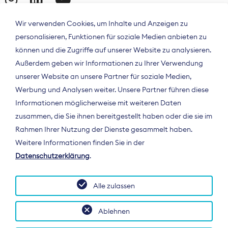
Wir verwenden Cookies, um Inhalte und Anzeigen zu
personalisieren, Funktionen für soziale Medien anbieten zu
können und die Zugriffe auf unserer Website zu analysieren.
Außerdem geben wir Informationen zu Ihrer Verwendung
unserer Website an unsere Partner für soziale Medien,
Werbung und Analysen weiter. Unsere Partner führen diese
Informationen möglicherweise mit weiteren Daten
ÜBER UNS
zusammen, die Sie ihnen bereitgestellt haben oder die sie im
Der Bundesverband Digitalpublisher und
Rahmen Ihrer Nutzung der Dienste gesammelt haben.
Zeitungsverleger (BDZV) vertritt als
Weitere Informationen finden Sie in der
Spitzenorganisation die Interessen der
Datenschutzerklärung
.
Zeitungsverlage und digitalen Publisher in
Deutschland und auf EU-Ebene.
Alle zulassen
Ablehnen