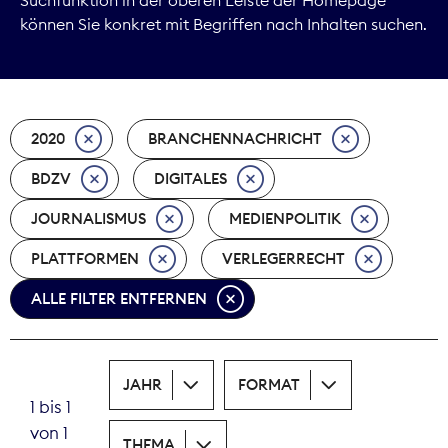
können Sie konkret mit Begriffen nach Inhalten suchen.
Marktdaten
Medienpolitik
2020
BRANCHENNACHRICHT
Nachhaltigkeit
BDZV
DIGITALES
Nachwuchs
JOURNALISMUS
MEDIENPOLITIK
Nova Award
PLATTFORMEN
VERLEGERRECHT
Pressefreiheit
ALLE FILTER ENTFERNEN
Print
JAHR
FORMAT
Recht
1 bis 1
von 1
Tarifpolitik
THEMA