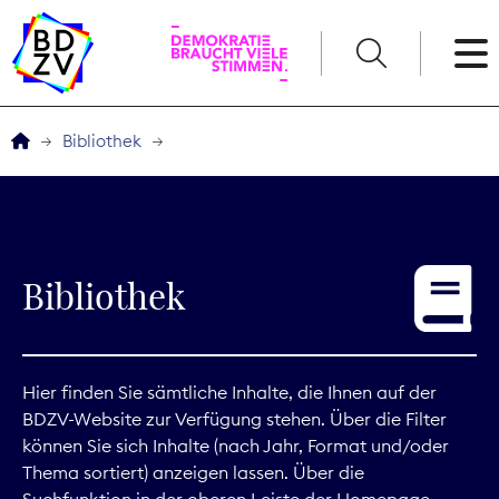
English
Bibliothek
Der BDZV
Veranstaltungen
Bibliothek
Service
THEMEN
Hier finden Sie sämtliche Inhalte, die Ihnen auf der
BDZV-Website zur Verfügung stehen. Über die Filter
Digitales
können Sie sich Inhalte (nach Jahr, Format und/oder
Thema sortiert) anzeigen lassen. Über die
Kommunikation
Suchfunktion in der oberen Leiste der Homepage