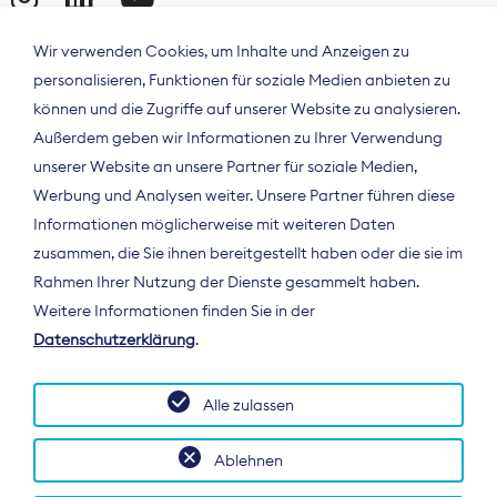
Wir verwenden Cookies, um Inhalte und Anzeigen zu
personalisieren, Funktionen für soziale Medien anbieten zu
können und die Zugriffe auf unserer Website zu analysieren.
Außerdem geben wir Informationen zu Ihrer Verwendung
unserer Website an unsere Partner für soziale Medien,
Werbung und Analysen weiter. Unsere Partner führen diese
Informationen möglicherweise mit weiteren Daten
ÜBER UNS
zusammen, die Sie ihnen bereitgestellt haben oder die sie im
Der Bundesverband Digitalpublisher und
Rahmen Ihrer Nutzung der Dienste gesammelt haben.
Zeitungsverleger (BDZV) vertritt als
Weitere Informationen finden Sie in der
Spitzenorganisation die Interessen der
Datenschutzerklärung
.
Zeitungsverlage und digitalen Publisher in
Deutschland und auf EU-Ebene.
Alle zulassen
Ablehnen